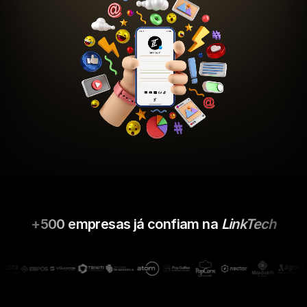
+500 empresas já confiam na
LinkTech