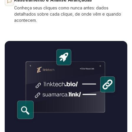
Conheça seus cliques como nunca antes: dados
detalhados sobre cada clique, de onde vêm e quando
acontecem.